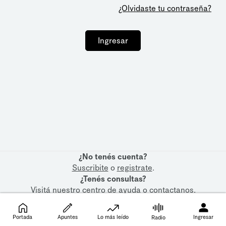
¿Olvidaste tu contraseña?
Ingresar
¿No tenés cuenta?
Suscribite
o
registrate
.
¿Tenés consultas?
Visitá nuestro
centro de ayuda
o
contactanos
.
Portada
Apuntes
Lo más leído
Ingresar
Radio