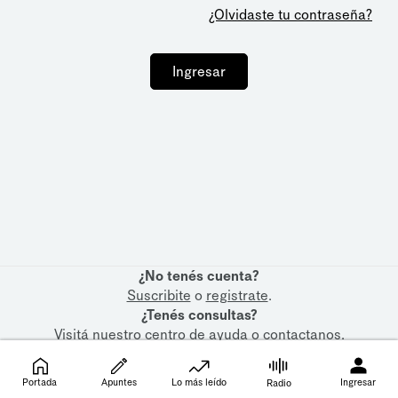
¿Olvidaste tu contraseña?
Ingresar
¿No tenés cuenta?
Suscribite
o
registrate
.
¿Tenés consultas?
Visitá nuestro
centro de ayuda
o
contactanos
.
Portada
Apuntes
Lo más leído
Ingresar
Radio