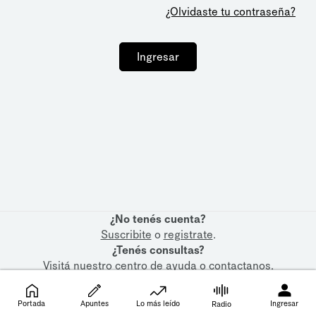
¿Olvidaste tu contraseña?
Ingresar
¿No tenés cuenta?
Suscribite
o
registrate
.
¿Tenés consultas?
Visitá nuestro
centro de ayuda
o
contactanos
.
Portada
Apuntes
Lo más leído
Ingresar
Radio