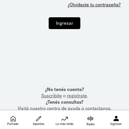
¿Olvidaste tu contraseña?
Ingresar
¿No tenés cuenta?
Suscribite
o
registrate
.
¿Tenés consultas?
Visitá nuestro
centro de ayuda
o
contactanos
.
Portada
Apuntes
Lo más leído
Ingresar
Radio