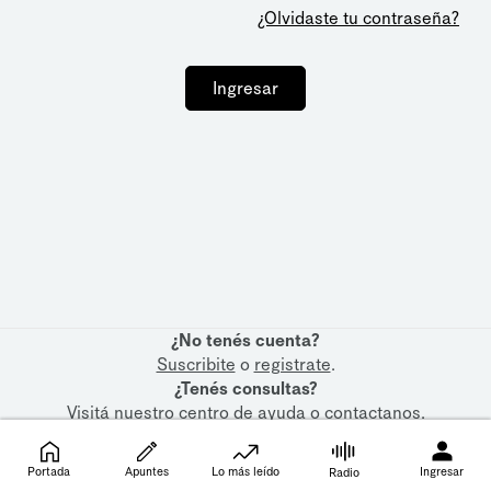
¿Olvidaste tu contraseña?
Ingresar
¿No tenés cuenta?
Suscribite
o
registrate
.
¿Tenés consultas?
Visitá nuestro
centro de ayuda
o
contactanos
.
Portada
Apuntes
Lo más leído
Ingresar
Radio