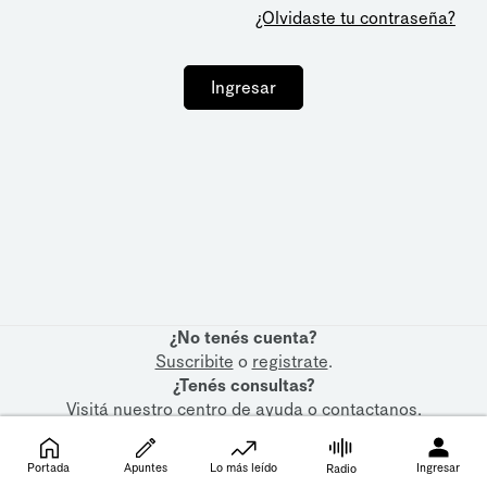
¿Olvidaste tu contraseña?
Ingresar
¿No tenés cuenta?
Suscribite
o
registrate
.
¿Tenés consultas?
Visitá nuestro
centro de ayuda
o
contactanos
.
Portada
Apuntes
Lo más leído
Ingresar
Radio