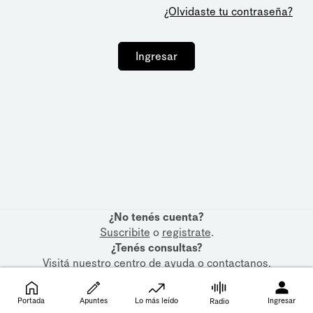
¿Olvidaste tu contraseña?
Ingresar
¿No tenés cuenta?
Suscribite
o
registrate
.
¿Tenés consultas?
Visitá nuestro
centro de ayuda
o
contactanos
.
Portada
Apuntes
Lo más leído
Ingresar
Radio