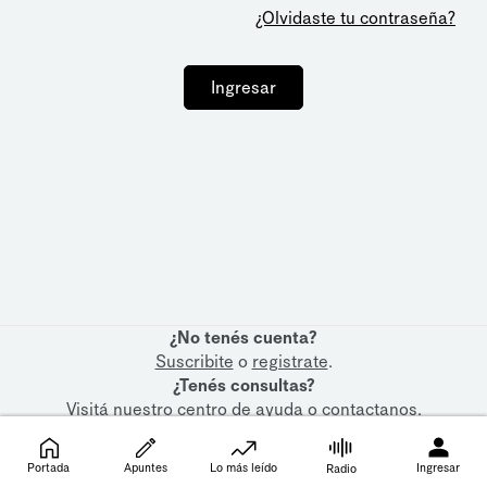
¿Olvidaste tu contraseña?
Ingresar
¿No tenés cuenta?
Suscribite
o
registrate
.
¿Tenés consultas?
Visitá nuestro
centro de ayuda
o
contactanos
.
Portada
Apuntes
Lo más leído
Ingresar
Radio