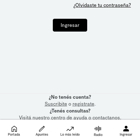
¿Olvidaste tu contraseña?
Ingresar
¿No tenés cuenta?
Suscribite
o
registrate
.
¿Tenés consultas?
Visitá nuestro
centro de ayuda
o
contactanos
.
Portada
Apuntes
Lo más leído
Ingresar
Radio