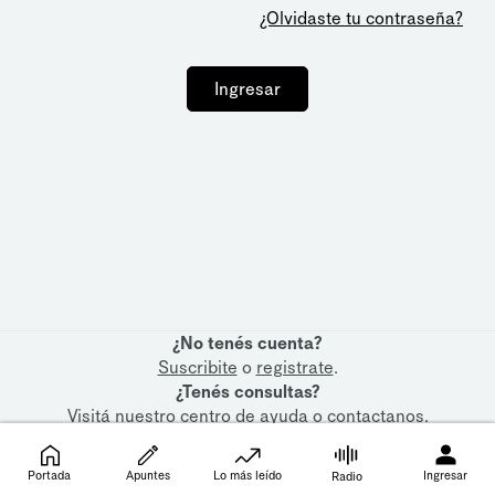
¿Olvidaste tu contraseña?
Ingresar
¿No tenés cuenta?
Suscribite
o
registrate
.
¿Tenés consultas?
Visitá nuestro
centro de ayuda
o
contactanos
.
Portada
Apuntes
Lo más leído
Ingresar
Radio