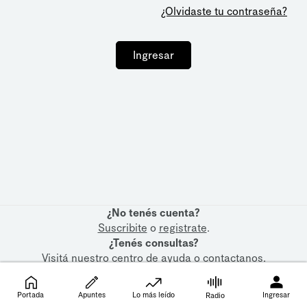
¿Olvidaste tu contraseña?
Ingresar
¿No tenés cuenta?
Suscribite
o
registrate
.
¿Tenés consultas?
Visitá nuestro
centro de ayuda
o
contactanos
.
Portada
Apuntes
Lo más leído
Ingresar
Radio