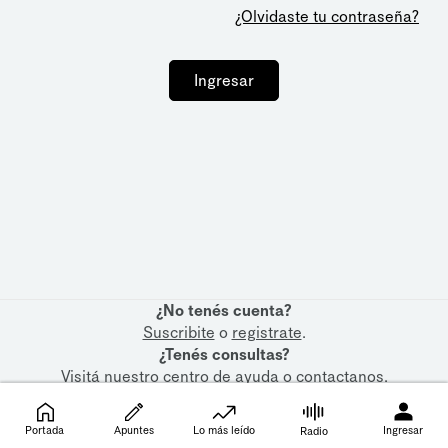
¿Olvidaste tu contraseña?
Ingresar
¿No tenés cuenta?
Suscribite
o
registrate
.
¿Tenés consultas?
Visitá nuestro
centro de ayuda
o
contactanos
.
Portada
Apuntes
Lo más leído
Ingresar
Radio