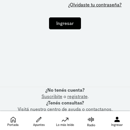
¿Olvidaste tu contraseña?
Ingresar
¿No tenés cuenta?
Suscribite
o
registrate
.
¿Tenés consultas?
Visitá nuestro
centro de ayuda
o
contactanos
.
Portada
Apuntes
Lo más leído
Ingresar
Radio