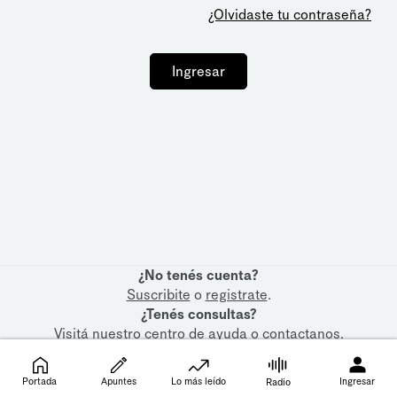
¿Olvidaste tu contraseña?
Ingresar
¿No tenés cuenta?
Suscribite
o
registrate
.
¿Tenés consultas?
Visitá nuestro
centro de ayuda
o
contactanos
.
Portada
Apuntes
Lo más leído
Ingresar
Radio