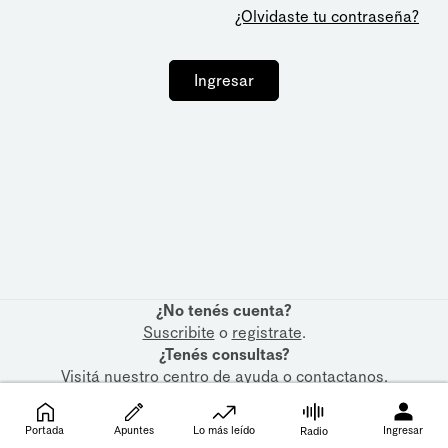
¿Olvidaste tu contraseña?
Ingresar
¿No tenés cuenta?
Suscribite
o
registrate
.
¿Tenés consultas?
Visitá nuestro
centro de ayuda
o
contactanos
.
Portada
Apuntes
Lo más leído
Ingresar
Radio