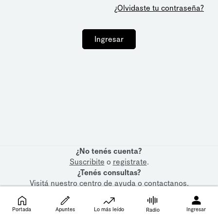
¿Olvidaste tu contraseña?
Ingresar
¿No tenés cuenta?
Suscribite
o
registrate
.
¿Tenés consultas?
Visitá nuestro
centro de ayuda
o
contactanos
.
Portada
Apuntes
Lo más leído
Ingresar
Radio