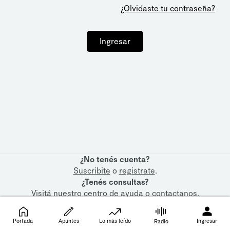
¿Olvidaste tu contraseña?
Ingresar
¿No tenés cuenta?
Suscribite
o
registrate
.
¿Tenés consultas?
Visitá nuestro
centro de ayuda
o
contactanos
.
Portada
Apuntes
Lo más leído
Ingresar
Radio