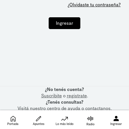
¿Olvidaste tu contraseña?
Ingresar
¿No tenés cuenta?
Suscribite
o
registrate
.
¿Tenés consultas?
Visitá nuestro
centro de ayuda
o
contactanos
.
Portada
Apuntes
Lo más leído
Ingresar
Radio