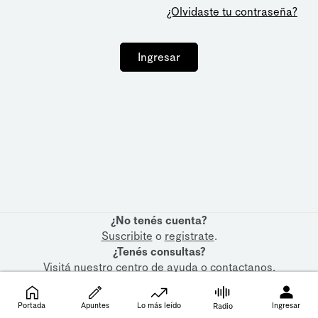
¿Olvidaste tu contraseña?
Ingresar
¿No tenés cuenta?
Suscribite
o
registrate
.
¿Tenés consultas?
Visitá nuestro
centro de ayuda
o
contactanos
.
Portada
Apuntes
Lo más leído
Ingresar
Radio