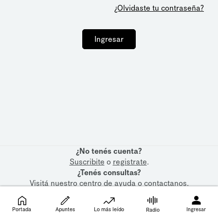
¿Olvidaste tu contraseña?
Ingresar
¿No tenés cuenta?
Suscribite
o
registrate
.
¿Tenés consultas?
Visitá nuestro
centro de ayuda
o
contactanos
.
Portada
Apuntes
Lo más leído
Ingresar
Radio