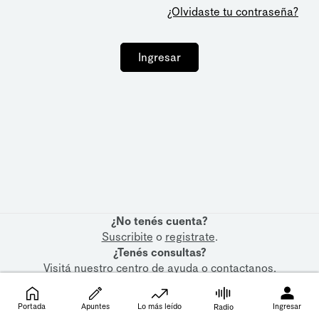
¿Olvidaste tu contraseña?
Ingresar
¿No tenés cuenta?
Suscribite
o
registrate
.
¿Tenés consultas?
Visitá nuestro
centro de ayuda
o
contactanos
.
Portada
Apuntes
Lo más leído
Ingresar
Radio