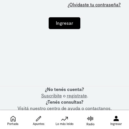
¿Olvidaste tu contraseña?
Ingresar
¿No tenés cuenta?
Suscribite
o
registrate
.
¿Tenés consultas?
Visitá nuestro
centro de ayuda
o
contactanos
.
Portada
Apuntes
Lo más leído
Ingresar
Radio