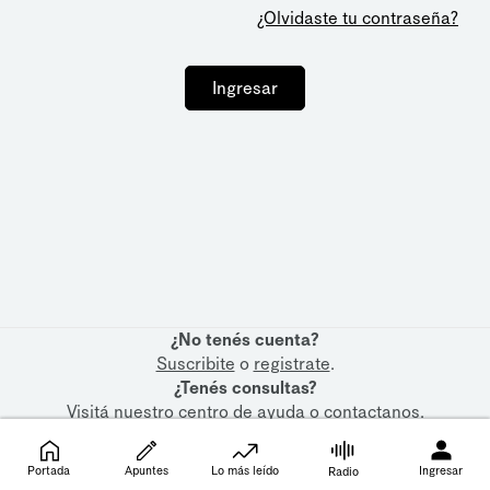
¿Olvidaste tu contraseña?
Ingresar
¿No tenés cuenta?
Suscribite
o
registrate
.
¿Tenés consultas?
Visitá nuestro
centro de ayuda
o
contactanos
.
Portada
Apuntes
Lo más leído
Ingresar
Radio