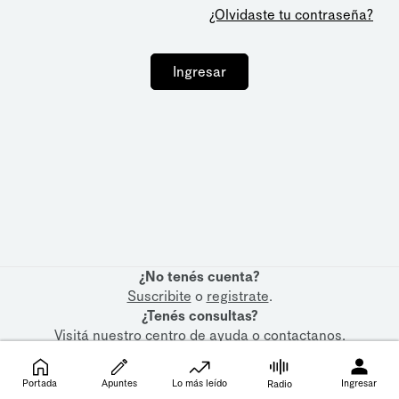
¿Olvidaste tu contraseña?
Ingresar
¿No tenés cuenta?
Suscribite
o
registrate
.
¿Tenés consultas?
Visitá nuestro
centro de ayuda
o
contactanos
.
Portada
Apuntes
Lo más leído
Ingresar
Radio