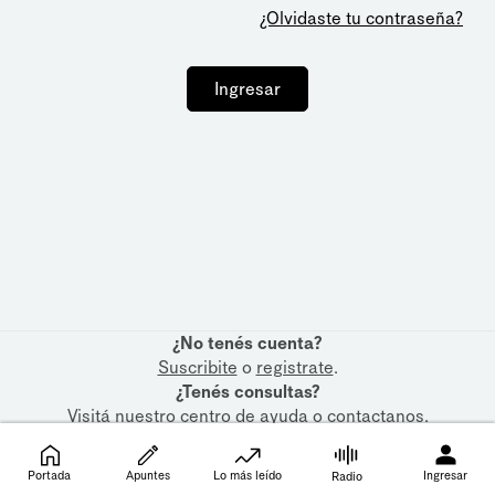
¿Olvidaste tu contraseña?
Ingresar
¿No tenés cuenta?
Suscribite
o
registrate
.
¿Tenés consultas?
Visitá nuestro
centro de ayuda
o
contactanos
.
Portada
Apuntes
Lo más leído
Ingresar
Radio