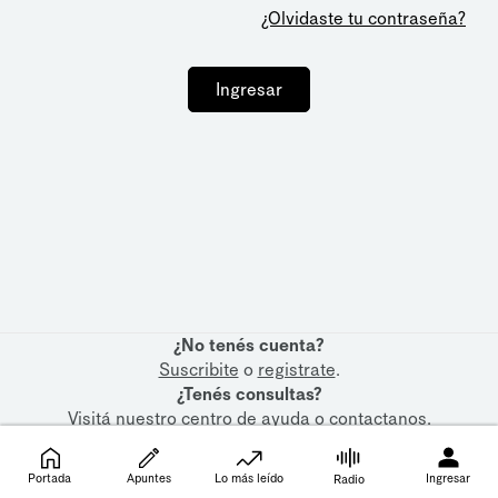
¿Olvidaste tu contraseña?
Ingresar
¿No tenés cuenta?
Suscribite
o
registrate
.
¿Tenés consultas?
Visitá nuestro
centro de ayuda
o
contactanos
.
Portada
Apuntes
Lo más leído
Ingresar
Radio