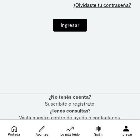
¿Olvidaste tu contraseña?
Ingresar
¿No tenés cuenta?
Suscribite
o
registrate
.
¿Tenés consultas?
Visitá nuestro
centro de ayuda
o
contactanos
.
Portada
Apuntes
Lo más leído
Ingresar
Radio