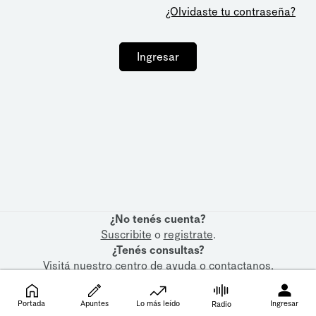
¿Olvidaste tu contraseña?
Ingresar
¿No tenés cuenta?
Suscribite
o
registrate
.
¿Tenés consultas?
Visitá nuestro
centro de ayuda
o
contactanos
.
Portada
Apuntes
Lo más leído
Ingresar
Radio