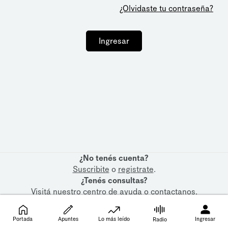
¿Olvidaste tu contraseña?
Ingresar
¿No tenés cuenta?
Suscribite
o
registrate
.
¿Tenés consultas?
Visitá nuestro
centro de ayuda
o
contactanos
.
Portada
Apuntes
Lo más leído
Ingresar
Radio