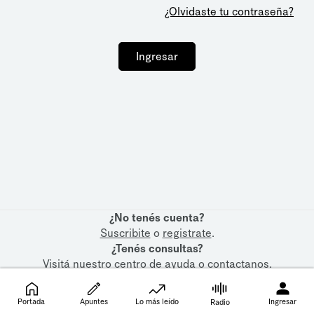
¿Olvidaste tu contraseña?
Ingresar
¿No tenés cuenta?
Suscribite
o
registrate
.
¿Tenés consultas?
Visitá nuestro
centro de ayuda
o
contactanos
.
Portada
Apuntes
Lo más leído
Ingresar
Radio