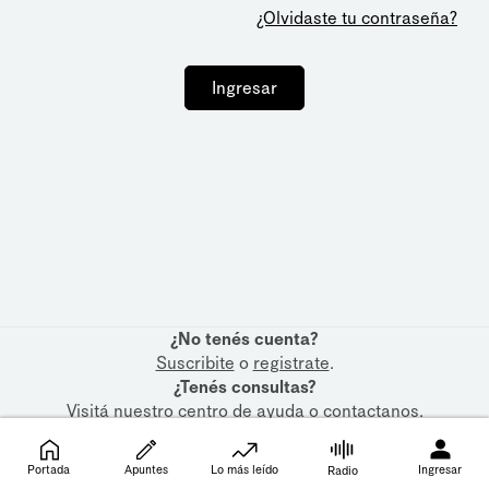
¿Olvidaste tu contraseña?
Ingresar
¿No tenés cuenta?
Suscribite
o
registrate
.
¿Tenés consultas?
Visitá nuestro
centro de ayuda
o
contactanos
.
Portada
Apuntes
Lo más leído
Ingresar
Radio