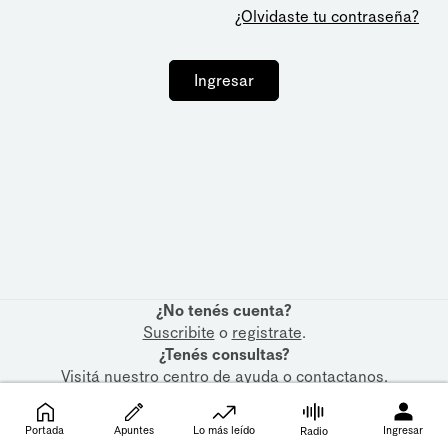
¿Olvidaste tu contraseña?
Ingresar
¿No tenés cuenta?
Suscribite
o
registrate
.
¿Tenés consultas?
Visitá nuestro
centro de ayuda
o
contactanos
.
Portada
Apuntes
Lo más leído
Ingresar
Radio