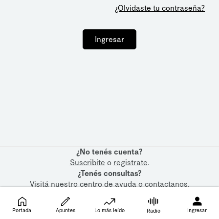
¿Olvidaste tu contraseña?
Ingresar
¿No tenés cuenta?
Suscribite
o
registrate
.
¿Tenés consultas?
Visitá nuestro
centro de ayuda
o
contactanos
.
Portada
Apuntes
Lo más leído
Ingresar
Radio