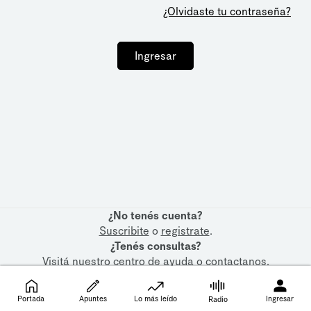
¿Olvidaste tu contraseña?
Ingresar
¿No tenés cuenta?
Suscribite
o
registrate
.
¿Tenés consultas?
Visitá nuestro
centro de ayuda
o
contactanos
.
Portada
Apuntes
Lo más leído
Ingresar
Radio