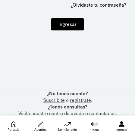
¿Olvidaste tu contraseña?
Ingresar
¿No tenés cuenta?
Suscribite
o
registrate
.
¿Tenés consultas?
Visitá nuestro
centro de ayuda
o
contactanos
.
Portada
Apuntes
Lo más leído
Ingresar
Radio