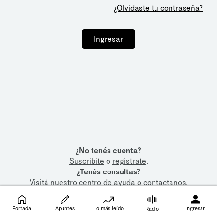
¿Olvidaste tu contraseña?
Ingresar
¿No tenés cuenta?
Suscribite
o
registrate
.
¿Tenés consultas?
Visitá nuestro
centro de ayuda
o
contactanos
.
Portada
Apuntes
Lo más leído
Ingresar
Radio