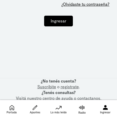
¿Olvidaste tu contraseña?
Ingresar
¿No tenés cuenta?
Suscribite
o
registrate
.
¿Tenés consultas?
Visitá nuestro
centro de ayuda
o
contactanos
.
Portada
Apuntes
Lo más leído
Ingresar
Radio