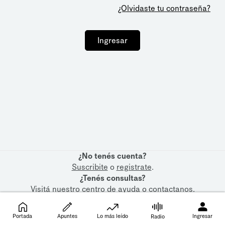
¿Olvidaste tu contraseña?
Ingresar
¿No tenés cuenta?
Suscribite
o
registrate
.
¿Tenés consultas?
Visitá nuestro
centro de ayuda
o
contactanos
.
Portada
Apuntes
Lo más leído
Ingresar
Radio