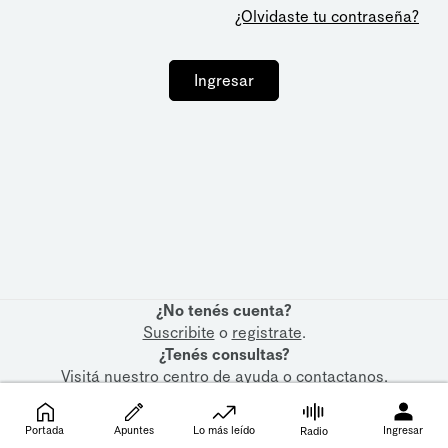
¿Olvidaste tu contraseña?
Ingresar
¿No tenés cuenta?
Suscribite
o
registrate
.
¿Tenés consultas?
Visitá nuestro
centro de ayuda
o
contactanos
.
Portada
Apuntes
Lo más leído
Ingresar
Radio