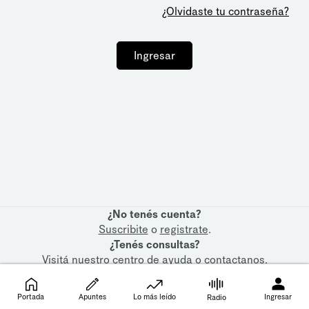
¿Olvidaste tu contraseña?
Ingresar
¿No tenés cuenta?
Suscribite
o
registrate
.
¿Tenés consultas?
Visitá nuestro
centro de ayuda
o
contactanos
.
Portada
Apuntes
Lo más leído
Ingresar
Radio