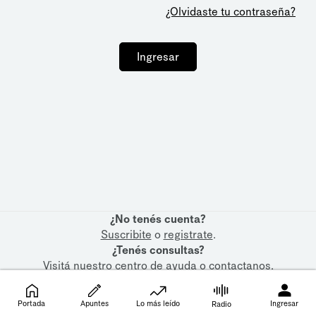
¿Olvidaste tu contraseña?
Ingresar
¿No tenés cuenta?
Suscribite
o
registrate
.
¿Tenés consultas?
Visitá nuestro
centro de ayuda
o
contactanos
.
Portada
Apuntes
Lo más leído
Ingresar
Radio