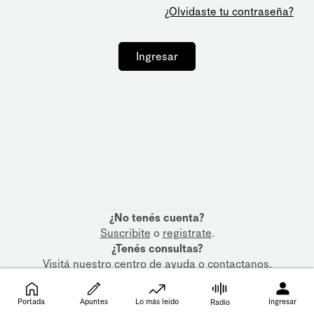
¿Olvidaste tu contraseña?
Ingresar
¿No tenés cuenta?
Suscribite
o
registrate
.
¿Tenés consultas?
Visitá nuestro
centro de ayuda
o
contactanos
.
Portada
Apuntes
Lo más leído
Ingresar
Radio