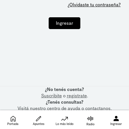
¿Olvidaste tu contraseña?
Ingresar
¿No tenés cuenta?
Suscribite
o
registrate
.
¿Tenés consultas?
Visitá nuestro
centro de ayuda
o
contactanos
.
Portada
Apuntes
Lo más leído
Ingresar
Radio