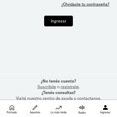
¿Olvidaste tu contraseña?
Ingresar
¿No tenés cuenta?
Suscribite
o
registrate
.
¿Tenés consultas?
Visitá nuestro
centro de ayuda
o
contactanos
.
Portada
Apuntes
Lo más leído
Ingresar
Radio