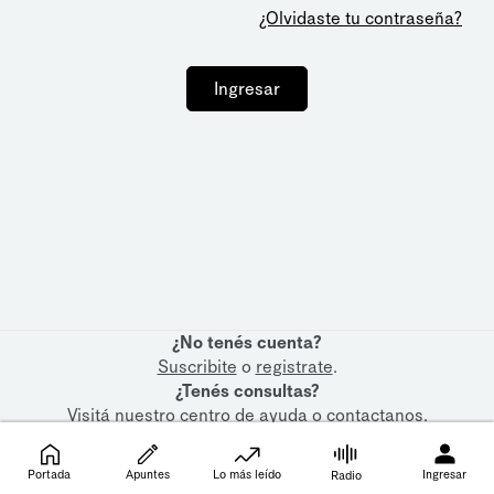
¿Olvidaste tu contraseña?
Ingresar
¿No tenés cuenta?
Suscribite
o
registrate
.
¿Tenés consultas?
Visitá nuestro
centro de ayuda
o
contactanos
.
Portada
Apuntes
Lo más leído
Ingresar
Radio