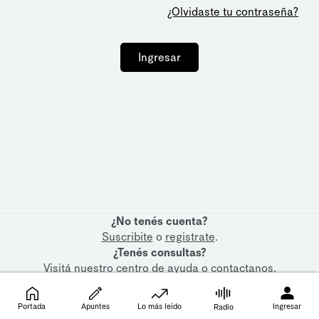
¿Olvidaste tu contraseña?
Ingresar
¿No tenés cuenta?
Suscribite
o
registrate
.
¿Tenés consultas?
Visitá nuestro
centro de ayuda
o
contactanos
.
Portada
Apuntes
Lo más leído
Ingresar
Radio