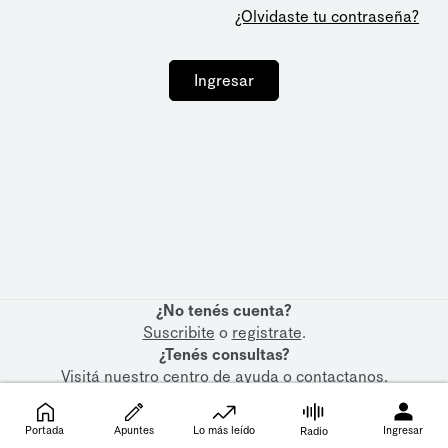
¿Olvidaste tu contraseña?
Ingresar
¿No tenés cuenta?
Suscribite
o
registrate
.
¿Tenés consultas?
Visitá nuestro
centro de ayuda
o
contactanos
.
Portada
Apuntes
Lo más leído
Ingresar
Radio