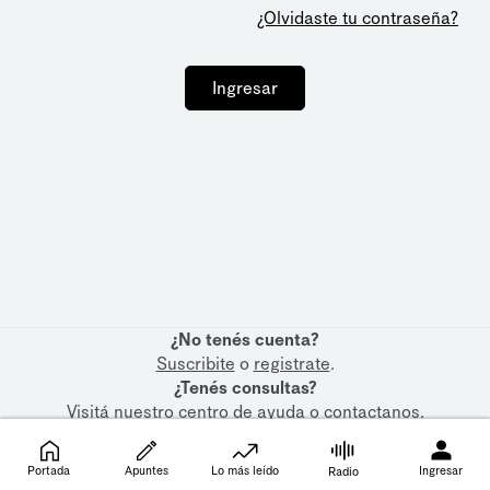
¿Olvidaste tu contraseña?
Ingresar
¿No tenés cuenta?
Suscribite
o
registrate
.
¿Tenés consultas?
Visitá nuestro
centro de ayuda
o
contactanos
.
Portada
Apuntes
Lo más leído
Ingresar
Radio