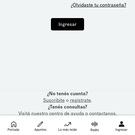
¿Olvidaste tu contraseña?
Ingresar
¿No tenés cuenta?
Suscribite
o
registrate
.
¿Tenés consultas?
Visitá nuestro
centro de ayuda
o
contactanos
.
Portada
Apuntes
Lo más leído
Ingresar
Radio