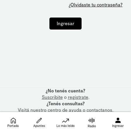
¿Olvidaste tu contraseña?
Ingresar
¿No tenés cuenta?
Suscribite
o
registrate
.
¿Tenés consultas?
Visitá nuestro
centro de ayuda
o
contactanos
.
Portada
Apuntes
Lo más leído
Ingresar
Radio